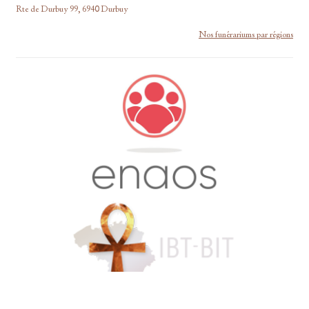
Rte de Durbuy 99, 6940 Durbuy
Nos funérariums par régions