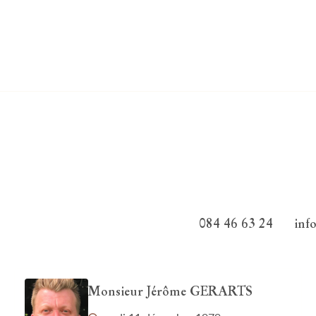
084 46 63 24
inf
Monsieur Jérôme GERARTS