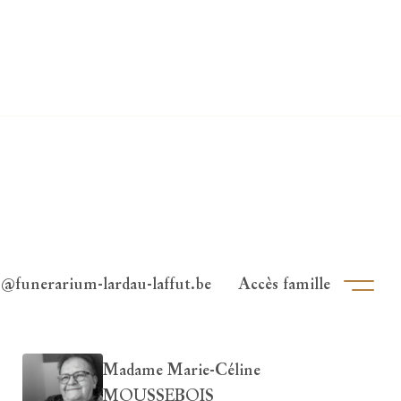
o@funerarium-lardau-laffut.be
Accès famille
Ouvri
Madame Marie-Céline
MOUSSEBOIS