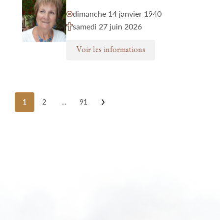
dimanche 14 janvier 1940
samedi 27 juin 2026
Voir les informations
Posts
1
2
…
91
pagination
Nos funérariums