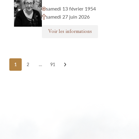
samedi 13 février 1954
samedi 27 juin 2026
Voir les informations
Posts
1
2
…
91
pagination
Nos funérariums