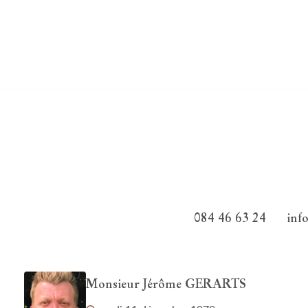
084 46 63 24
inf
Monsieur Jérôme GERARTS