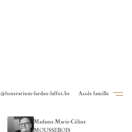
o@funerarium-lardau-laffut.be
Accès famille
Ouvri
Madame Marie-Céline
MOUSSEBOIS