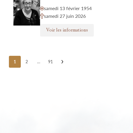
samedi 13 février 1954
samedi 27 juin 2026
Voir les informations
Posts
1
2
…
91
pagination
Nos funérariums