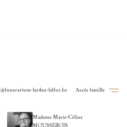
o@funerarium-lardau-laffut.be
Accès famille
Ouvri
Madame Marie-Céline
MOUSSEBOIS