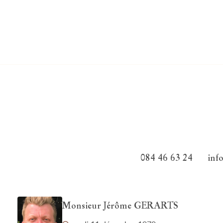
084 46 63 24
inf
Monsieur Jérôme GERARTS