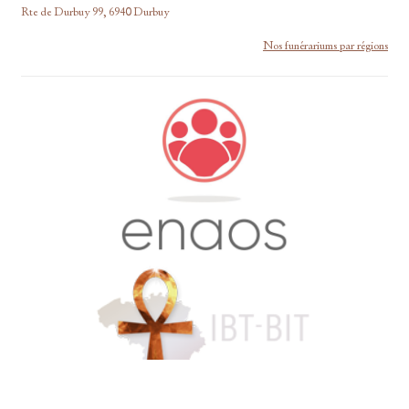
Rte de Durbuy 99, 6940 Durbuy
Nos funérariums par régions