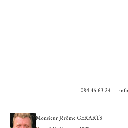
084 46 63 24
inf
Monsieur Jérôme GERARTS