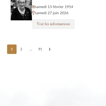
samedi 13 février 1954
samedi 27 juin 2026
Voir les informations
Posts
1
2
…
91
pagination
Nos funérariums