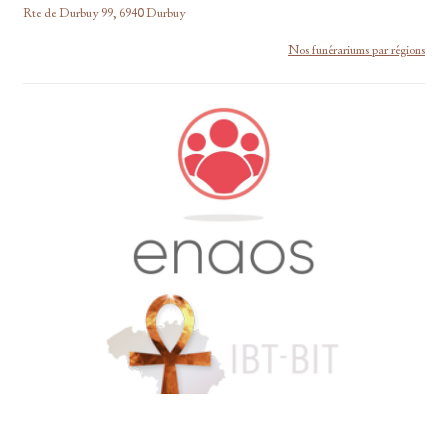
Rte de Durbuy 99, 6940 Durbuy
Nos funérariums par régions