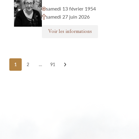
samedi 13 février 1954
samedi 27 juin 2026
Voir les informations
Posts
1
2
…
91
pagination
Nos funérariums