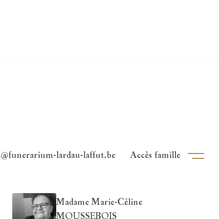
o@funerarium-lardau-laffut.be
Accès famille
Ouvri
Madame Marie-Céline
MOUSSEBOIS