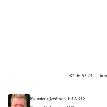
084 46 63 24
inf
Monsieur Jérôme GERARTS