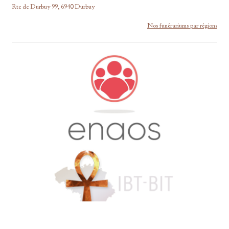
Rte de Durbuy 99, 6940 Durbuy
Nos funérariums par régions