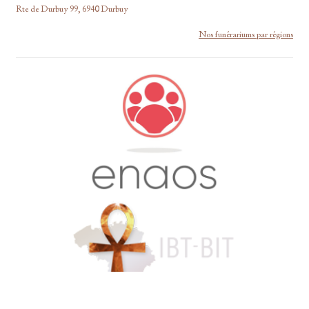
Rte de Durbuy 99, 6940 Durbuy
Nos funérariums par régions