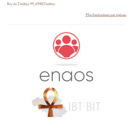
Rte de Durbuy 99, 6940 Durbuy
Nos funérariums par régions