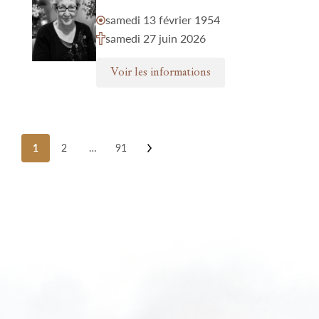
samedi 13 février 1954
samedi 27 juin 2026
Voir les informations
Posts
1
2
…
91
pagination
Nos funérariums