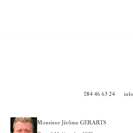
084 46 63 24
inf
Monsieur Jérôme GERARTS