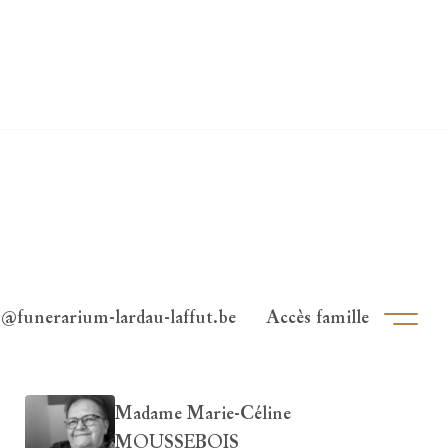
o@funerarium-lardau-laffut.be
Accès famille
Ouvri
Madame Marie-Céline
MOUSSEBOIS