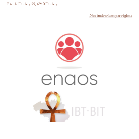
Rte de Durbuy 99, 6940 Durbuy
Nos funérariums par régions