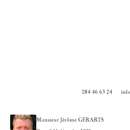
084 46 63 24
inf
Monsieur Jérôme GERARTS