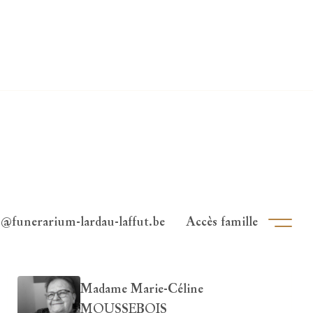
o@funerarium-lardau-laffut.be
Accès famille
Ouvri
Madame Marie-Céline
MOUSSEBOIS