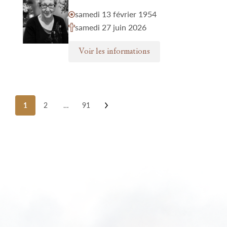
samedi 13 février 1954
samedi 27 juin 2026
Voir les informations
Posts
1
2
…
91
pagination
Nos funérariums