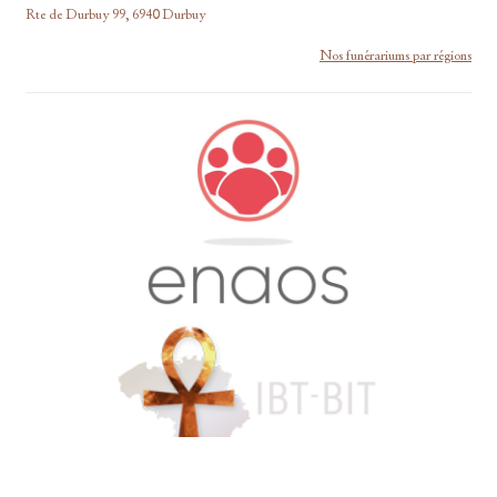
Rte de Durbuy 99, 6940 Durbuy
Nos funérariums par régions