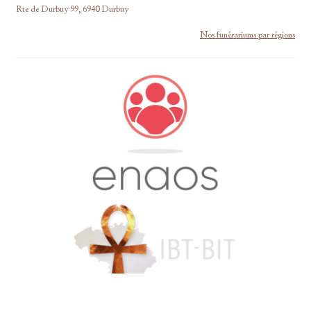
Rte de Durbuy 99, 6940 Durbuy
Nos funérariums par régions