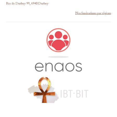
Rte de Durbuy 99, 6940 Durbuy
Nos funérariums par régions