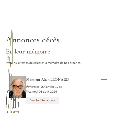
Lardau - Laffut Funérariums
Annonces décès
En leur mémoire
Prenons le temps de célébrer la mémoire de nos proches.
Ouvrir/f
Monsieur Alain LÉONARD
mercredi 20 janvier 1932
samedi 08 août 2026
Voir les informations