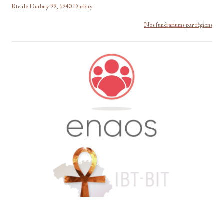
Rte de Durbuy 99, 6940 Durbuy
Nos funérariums par régions