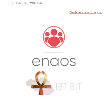
Rte de Durbuy 99, 6940 Durbuy
Nos funérariums par régions