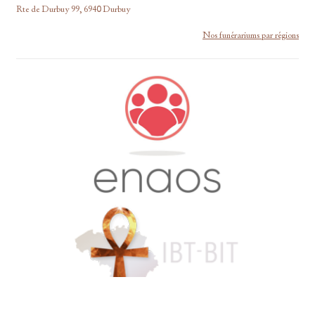
Rte de Durbuy 99, 6940 Durbuy
Nos funérariums par régions