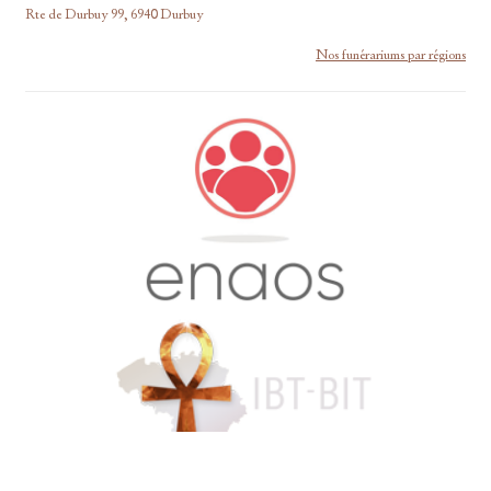
Rte de Durbuy 99, 6940 Durbuy
Nos funérariums par régions