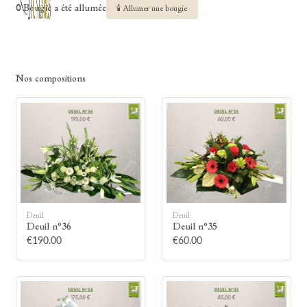
0 Bougie a été allumée
🕯 Allumer une bougie
Nos compositions
Deuil
Deuil
Deuil n°36
Deuil n°35
€190.00
€60.00