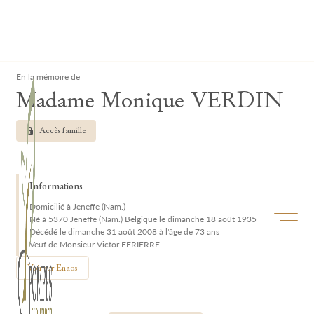
Lardau - Laffut Funérariums
Clos
En la mémoire de
Madame Monique VERDIN
Accès famille
Informations
Domicilié à Jeneffe (Nam.)
Ouvrir/f
Né à 5370 Jeneffe (Nam.) Belgique le dimanche 18 août 1935
Décédé le dimanche 31 août 2008 à l'âge de 73 ans
Veuf de Monsieur Victor FERIERRE
Voir sur Enaos