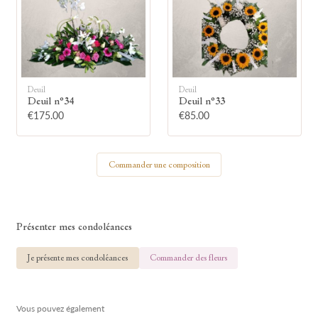
🕯
Allumez une bougie
Deuil
Deuil
Montrez votre soutien à la famille en
Deuil n°34
Deuil n°33
allumant symboliquement une bougie.
€175.00
€85.00
Votre prénom
Commander une composition
Présenter mes condoléances
Votre nom
Je présente mes condoléances
Commander des fleurs
Vous pouvez également