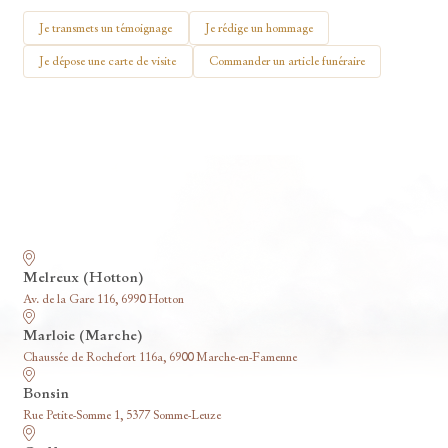
🕯 Allumer ma bougie
Je transmets un témoignage
Je rédige un hommage
Je dépose une carte de visite
Commander un article funéraire
Nos funérariums
Melreux (Hotton)
Av. de la Gare 116, 6990 Hotton
Marloie (Marche)
Chaussée de Rochefort 116a, 6900 Marche-en-Famenne
Bonsin
Rue Petite-Somme 1, 5377 Somme-Leuze