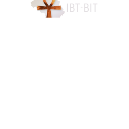
Accès famille
084 46 63 24
info@funerarium-lardau-laffut.be
Cookies