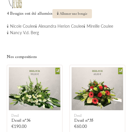
4 Bougies ont été allumées
🕯 Allumer une bougie
🕯 Nicole Coulee
🕯 Alexandra Herion Coulee
🕯 Mireille Coulee
🕯 Nancy V.d. Berg
Nos compositions
Deuil
Deuil
Deuil n°36
Deuil n°35
€190.00
€60.00