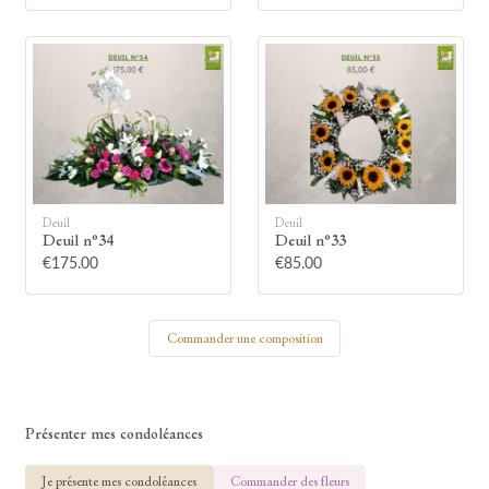
🕯
Allumez une bougie
Montrez votre soutien à la famille en
allumant symboliquement une bougie.
Deuil
Deuil
Deuil n°34
Deuil n°33
€175.00
€85.00
Votre prénom
Commander une composition
Votre nom
Présenter mes condoléances
Je présente mes condoléances
Commander des fleurs