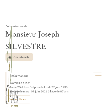
Lardau - Laffut Funérariums
Clos
En la mémoire de
Monsieur Joseph
SILVESTRE
Accès famille
Ouvrir/f
Informations
Domicilié à Izier
Né à 6941 Izier Belgique le lundi 27 juin 1938
Décédé le mardi 09 juin 2026 à l'âge de 87 ans
Voir sur Enaos