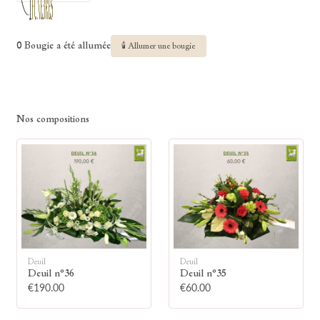
0 Bougie a été allumée
🕯 Allumer une bougie
Nos compositions
Deuil
Deuil
Deuil n°36
Deuil n°35
€190.00
€60.00