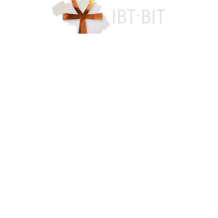
Accès famille
084 46 63 24
info@funerarium-lardau-laffut.be
Cookies