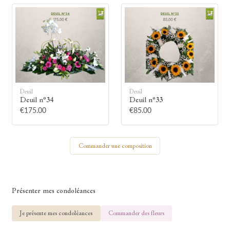
🕯
Allumez une bougie
Montrez votre soutien à la famille en
Deuil
Deuil
allumant symboliquement une bougie.
Deuil n°34
Deuil n°33
€175.00
€85.00
Votre prénom
Commander une composition
Votre nom
Présenter mes condoléances
Je présente mes condoléances
Commander des fleurs