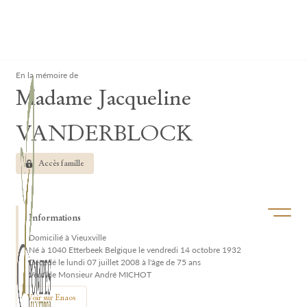
Lardau - Laffut Funérariums
Clos
En la mémoire de
Madame Jacqueline
VANDERBLOCK
Accès famille
Ouvrir/f
Informations
Domicilié à Vieuxville
Né à 1040 Etterbeek Belgique le vendredi 14 octobre 1932
Décédé le lundi 07 juillet 2008 à l'âge de 75 ans
Veuf de Monsieur André MICHOT
Voir sur Enaos