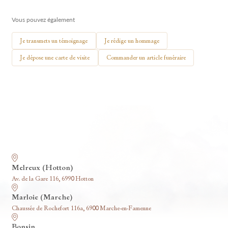
🕯 Allumer ma bougie
Vous pouvez également
Je transmets un témoignage
Je rédige un hommage
Je dépose une carte de visite
Commander un article funéraire
Nos funérariums
Melreux (Hotton)
Av. de la Gare 116, 6990 Hotton
Marloie (Marche)
Chaussée de Rochefort 116a, 6900 Marche-en-Famenne
Bonsin