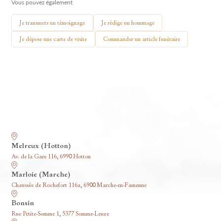
Vous pouvez également
🕯 Allumer ma bougie
Je transmets un témoignage
Je rédige un hommage
Je dépose une carte de visite
Commander un article funéraire
Nos funérariums
Melreux (Hotton)
Av. de la Gare 116, 6990 Hotton
Marloie (Marche)
Chaussée de Rochefort 116a, 6900 Marche-en-Famenne
Bonsin
Rue Petite-Somme 1, 5377 Somme-Leuze