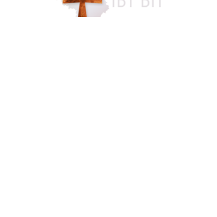
Accès famille
084 46 63 24
info@funerarium-lardau-laffut.be
Cookies
Vie privée
Disclaimer