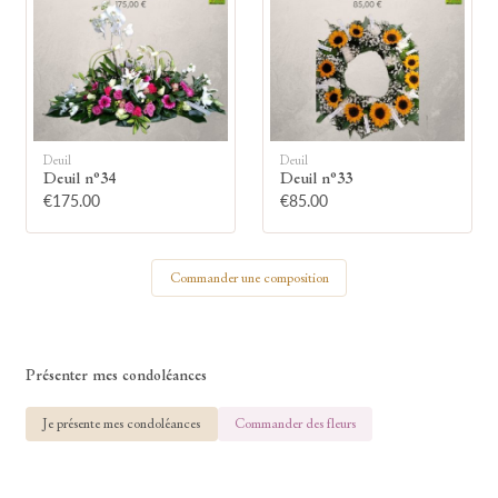
🕯
Allumez une bougie
Deuil
Deuil
Montrez votre soutien à la famille en
Deuil n°34
Deuil n°33
allumant symboliquement une bougie.
€175.00
€85.00
Votre prénom
Commander une composition
Présenter mes condoléances
Votre nom
Je présente mes condoléances
Commander des fleurs