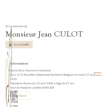
Lardau - Laffut Funérariums
Clos
En la mémoire de
Monsieur Jean CULOT
Accès famille
Informations
Domicilié à Marche-en-Famenne
Ouvrir/f
Né à 1170 Bruxelles (Watermael-Boitsfort) Belgique le mardi 27 avril
1920
Décédé le dimanche 13 avril 2008 à l'âge de 87 ans
Veuf de Madame Juliette MERCIER
Voir sur Enaos