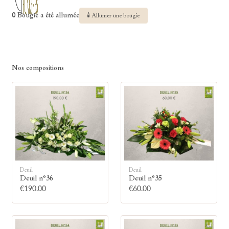
0 Bougie a été allumée
🕯 Allumer une bougie
Nos compositions
Deuil
Deuil
Deuil n°36
Deuil n°35
€190.00
€60.00