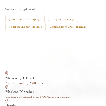
🕯 Allumer ma bougie
Vous pouvez également
Je transmets un témoignage
Je rédige un hommage
Je dépose une carte de visite
Commander un article funéraire
Nos funérariums
Melreux (Hotton)
Av. de la Gare 116, 6990 Hotton
Marloie (Marche)
Chaussée de Rochefort 116a, 6900 Marche-en-Famenne
Bonsin