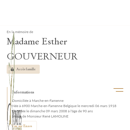
Lardau - Laffut Funérariums
Clos
En la mémoire de
Madame Esther
GOUVERNEUR
Accès famille
Ouvrir/f
Informations
Domiciliée à Marche-en-Famenne
Née à 6900 Marche-en-Famenne Belgique le mercredi 06 mars 1918
Décédée le dimanche 09 mars 2008 à l'âge de 90 ans
Veuve de Monsieur René LAMOLINE
Voir sur Enaos