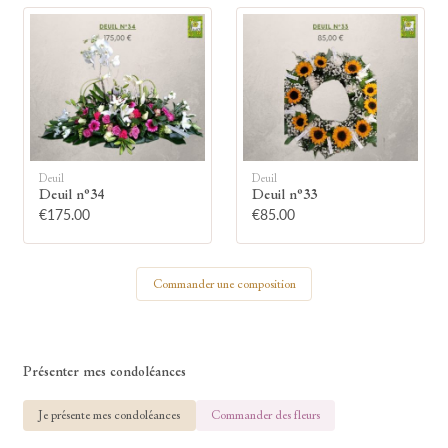
🕯
Allumez une bougie
Montrez votre soutien à la famille en
Deuil
Deuil
allumant symboliquement une bougie.
Deuil n°34
Deuil n°33
€175.00
€85.00
Votre prénom
Commander une composition
Votre nom
Présenter mes condoléances
Je présente mes condoléances
Commander des fleurs