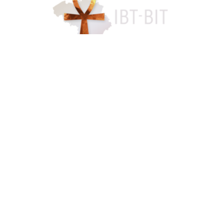
Accès famille
084 46 63 24
info@funerarium-lardau-laffut.be
Cookies