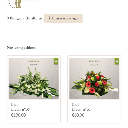
0 Bougie a été allumée
🕯 Allumer une bougie
Nos compositions
Deuil
Deuil
Deuil n°36
Deuil n°35
€190.00
€60.00