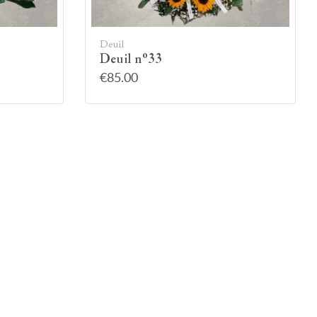
Deuil
Deuil n°33
€85.00