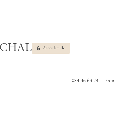
RECHAL
Accès famille
084 46 63 24
inf