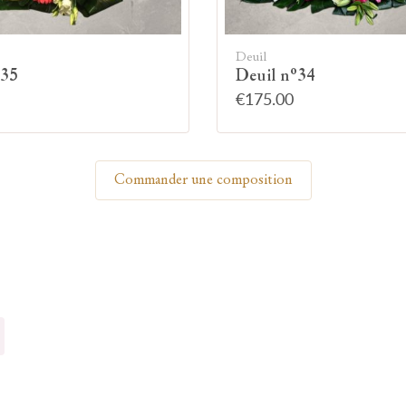
Allumez une bougie
Deuil
°35
Deuil n°34
€175.00
Montrez votre soutien à la famille en allumant
symboliquement une bougie.
Commander une composition
Votre prénom
Votre nom
🕯 Allumer ma bougie