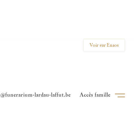
Clos
Voir sur Enaos
o@funerarium-lardau-laffut.be
Accès famille
Ouvri