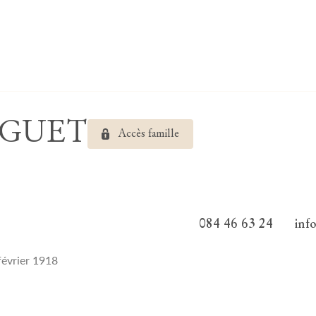
INGUET
Accès famille
084 46 63 24
inf
février 1918