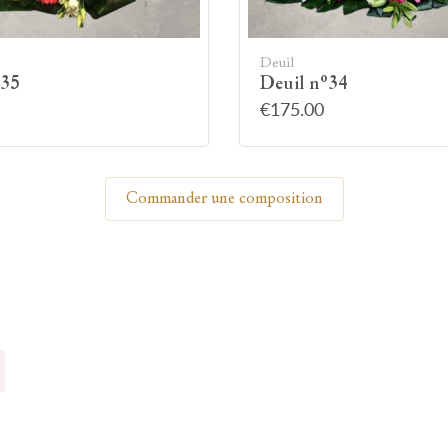
Allumez une bougie
Deuil
°35
Deuil n°34
€175.00
Montrez votre soutien à la famille en allumant
symboliquement une bougie.
Commander une composition
Votre prénom
Votre nom
🕯 Allumer ma bougie