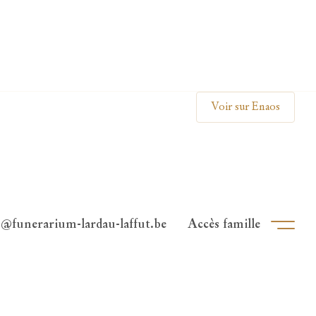
Clos
Voir sur Enaos
o@funerarium-lardau-laffut.be
Accès famille
Ouvri