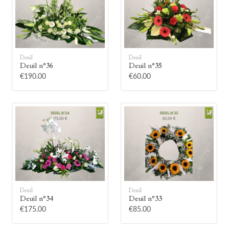
Deuil
Deuil
Deuil n°36
Deuil n°35
🕯
€190.00
€60.00
Allumez une bougie
Montrez votre soutien à la famille en
allumant symboliquement une bougie.
Votre prénom
Deuil
Deuil
Deuil n°34
Deuil n°33
€175.00
€85.00