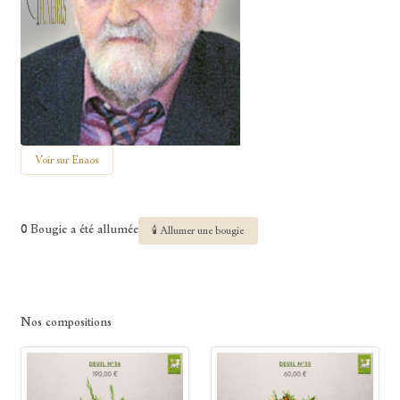
Voir sur Enaos
0 Bougie a été allumée
🕯 Allumer une bougie
Nos compositions