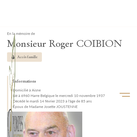
Lardau - Laffut Funérariums
Clos
En la mémoire de
Monsieur Roger COIBION
Accès famille
Informations
Domicilié à Aisne
Ouvrir/f
Né à 6960 Harre Belgique le mercredi 10 novembre 1937
Décédé le mardi 14 février 2023 à l'âge de 85 ans
Époux de Madame Josette JOUSTENNE