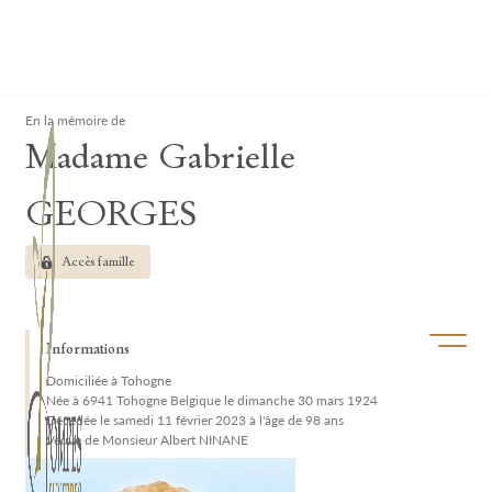
Lardau - Laffut Funérariums
Clos
En la mémoire de
Madame Gabrielle
GEORGES
Accès famille
Ouvrir/f
Informations
Domiciliée à Tohogne
Née à 6941 Tohogne Belgique le dimanche 30 mars 1924
Décédée le samedi 11 février 2023 à l'âge de 98 ans
Veuve de Monsieur Albert NINANE