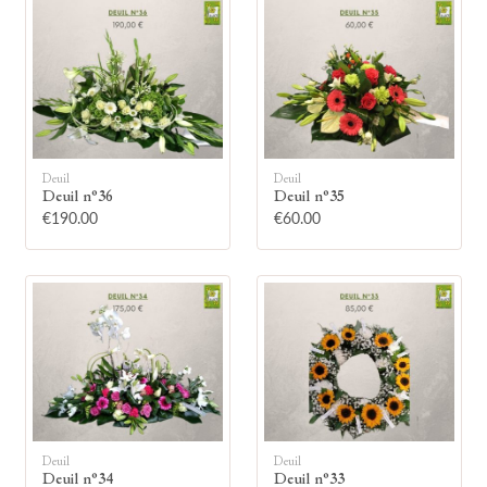
🕯
Deuil
Deuil
Deuil n°36
Deuil n°35
€190.00
€60.00
Allumez une bougie
Montrez votre soutien à la famille en
allumant symboliquement une bougie.
Votre prénom
Deuil
Deuil
Deuil n°34
Deuil n°33