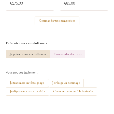
€175.00
€85.00
Votre nom
Commander une composition
🕯 Allumer ma bougie
Présenter mes condoléances
Je présente mes condoléances
Commander des fleurs
Vous pouvez également
Je transmets un témoignage
Je rédige un hommage
Je dépose une carte de visite
Commander un article funéraire