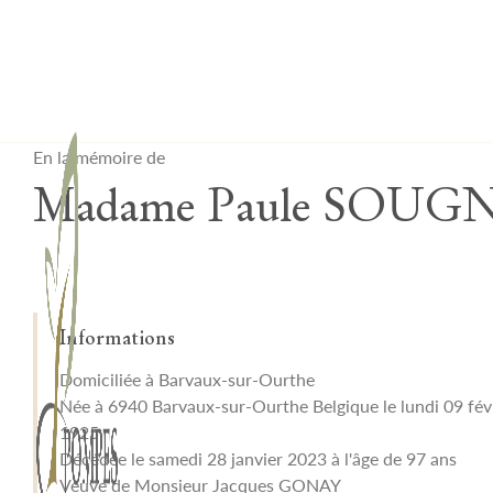
Lardau - Laffut Funérariums
En la mémoire de
Madame Paule SOUG
Informations
Domiciliée à Barvaux-sur-Ourthe
Née à 6940 Barvaux-sur-Ourthe Belgique le lundi 09 fév
1925
Décédée le samedi 28 janvier 2023 à l'âge de 97 ans
Veuve de Monsieur Jacques GONAY