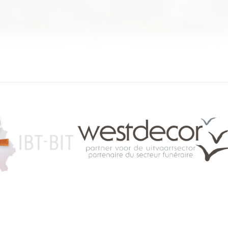
084 46 63 24
info@funerariu