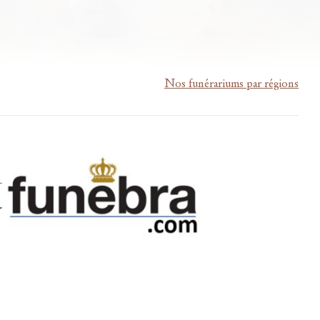
Nos funérariums par régions
m-lardau-laffut.be
Cookies
Vie privée
Disclaimer