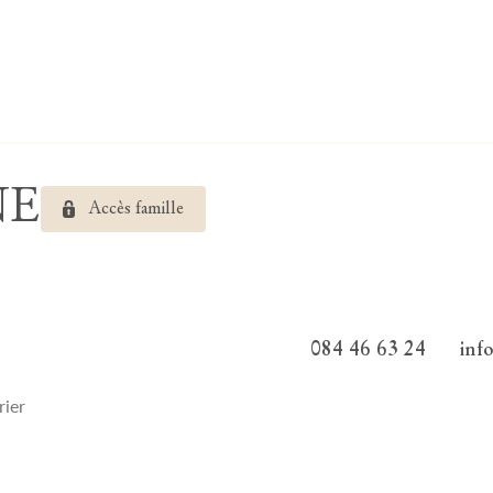
NE
Accès famille
084 46 63 24
inf
rier