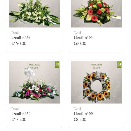
Deuil
Deuil
Deuil n°36
Deuil n°35
🕯
€190.00
€60.00
Allumez une bougie
Montrez votre soutien à la famille en
allumant symboliquement une bougie.
Votre prénom
Deuil
Deuil
Deuil n°34
Deuil n°33
€175.00
€85.00