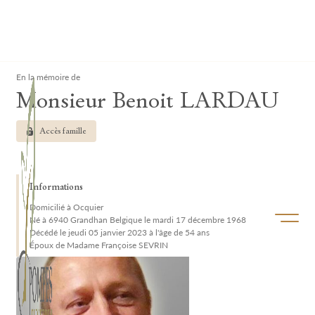
Lardau - Laffut Funérariums
Clos
En la mémoire de
Monsieur Benoit LARDAU
Accès famille
Informations
Domicilié à Ocquier
Ouvrir/f
Né à 6940 Grandhan Belgique le mardi 17 décembre 1968
Décédé le jeudi 05 janvier 2023 à l'âge de 54 ans
Époux de Madame Françoise SEVRIN