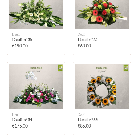
Deuil
Deuil
Deuil n°36
Deuil n°35
🕯
€190.00
€60.00
Allumez une bougie
Montrez votre soutien à la famille en
allumant symboliquement une bougie.
Votre prénom
Deuil
Deuil
Deuil n°34
Deuil n°33
€175.00
€85.00