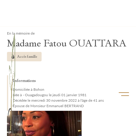
Lardau - Laffut Funérariums
Clos
En la mémoire de
Madame Fatou OUATTARA
Accès famille
Informations
Domiciliée à Bohon
Ouvrir/f
Née à - Ouagadougou le jeudi 01 janvier 1981
Décédée le mercredi 30 novembre 2022 à l'âge de 41 ans
Épouse de Monsieur Emmanuel BERTRAND