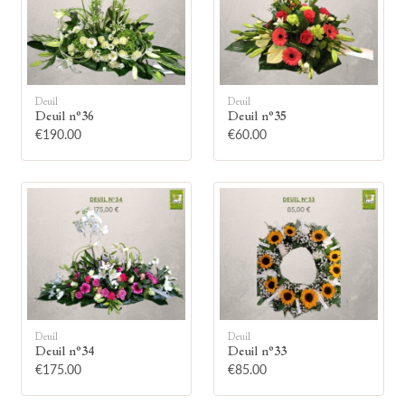
Deuil
Deuil
Deuil n°36
Deuil n°35
🕯
€190.00
€60.00
Allumez une bougie
Montrez votre soutien à la famille en
allumant symboliquement une bougie.
Votre prénom
Deuil
Deuil
Deuil n°34
Deuil n°33
€175.00
€85.00