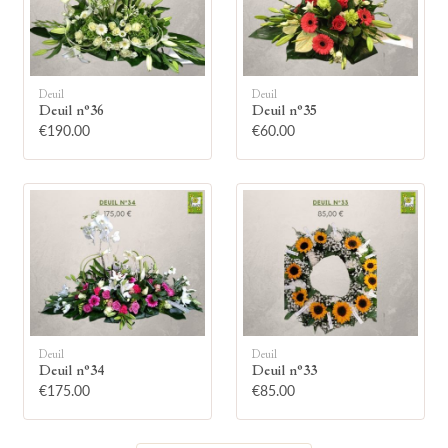
Deuil
Deuil
Deuil n°36
Deuil n°35
🕯
€190.00
€60.00
Allumez une bougie
Montrez votre soutien à la famille en
allumant symboliquement une bougie.
Votre prénom
Deuil
Deuil
Deuil n°34
Deuil n°33
€175.00
€85.00
Votre nom