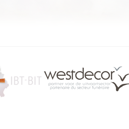
084 46 63 24
info@funerariu