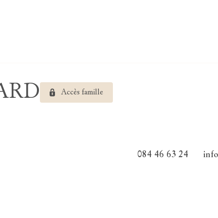
LARD
Accès famille
084 46 63 24
inf