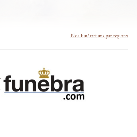
Nos funérariums par régions
m-lardau-laffut.be
Cookies
Vie privée
Disclaimer