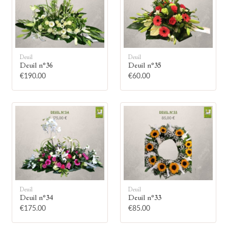
Deuil
Deuil
Deuil n°36
Deuil n°35
🕯
€190.00
€60.00
Allumez une bougie
Montrez votre soutien à la famille en
allumant symboliquement une bougie.
Votre prénom
Deuil
Deuil
Deuil n°34
Deuil n°33
€175.00
€85.00