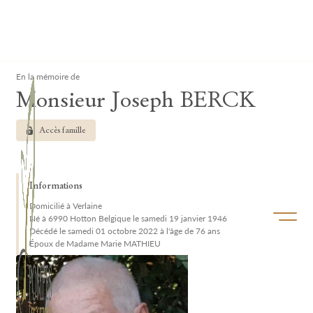
Lardau - Laffut Funérariums
Clos
En la mémoire de
Monsieur Joseph BERCK
Accès famille
Informations
Domicilié à Verlaine
Ouvrir/f
Né à 6990 Hotton Belgique le samedi 19 janvier 1946
Décédé le samedi 01 octobre 2022 à l'âge de 76 ans
Époux de Madame Marie MATHIEU