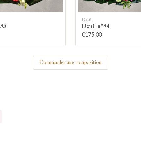
Allumez une bougie
Deuil
°35
Deuil n°34
€175.00
Montrez votre soutien à la famille en allumant
symboliquement une bougie.
Commander une composition
Votre prénom
Votre nom
🕯 Allumer ma bougie