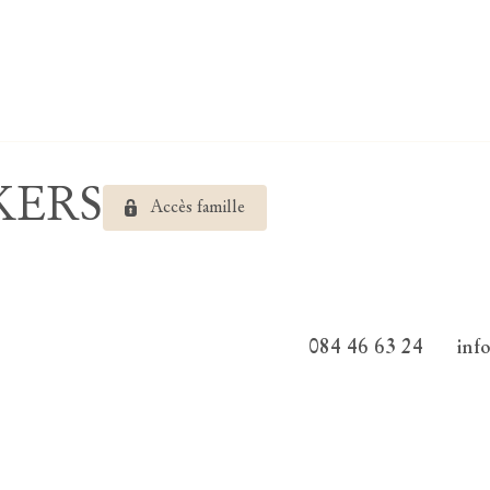
EKERS
Accès famille
084 46 63 24
inf