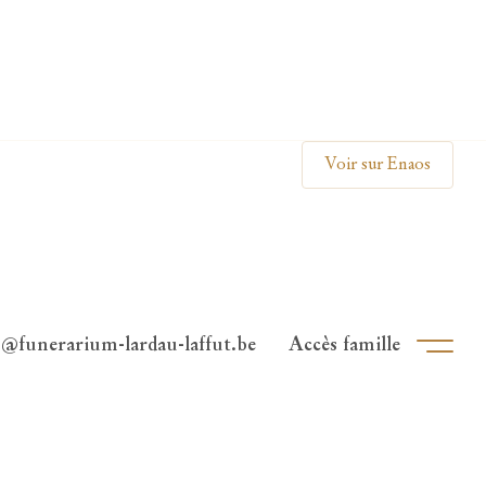
Clos
Voir sur Enaos
o@funerarium-lardau-laffut.be
Accès famille
Ouvri