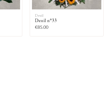
Deuil
Deuil n°33
€85.00