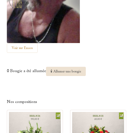
Voir sur Enaos
0 Bougie a été allumée
🕯 Allumer une bougie
Nos compositions