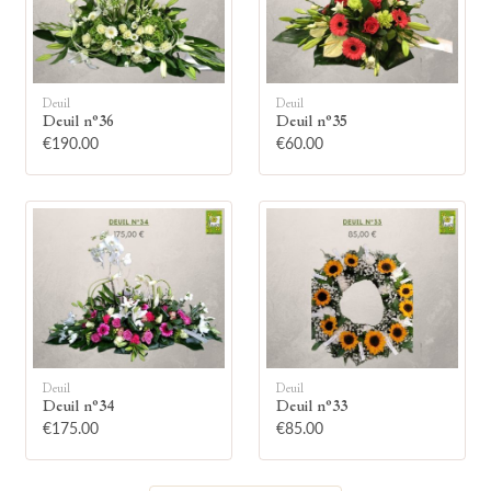
Deuil
Deuil
Deuil n°36
Deuil n°35
🕯
€190.00
€60.00
Allumez une bougie
Montrez votre soutien à la famille en
allumant symboliquement une bougie.
Votre prénom
Deuil
Deuil
Deuil n°34
Deuil n°33
€175.00
€85.00
Votre nom