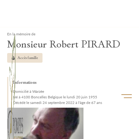
Lardau - Laffut Funérariums
Clos
En la mémoire de
Monsieur Robert PIRARD
Accès famille
Informations
Domicilié à Warzée
Ouvrir/f
Né à 4100 Boncelles Belgique le lundi 20 juin 1955
Décédé le samedi 24 septembre 2022 à l'âge de 67 ans