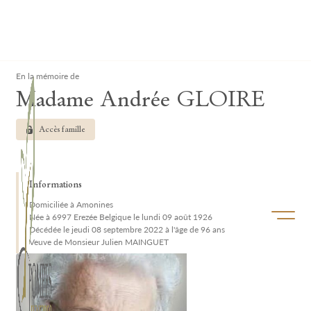
Lardau - Laffut Funérariums
Clos
En la mémoire de
Madame Andrée GLOIRE
Accès famille
Informations
Domiciliée à Amonines
Ouvrir/f
Née à 6997 Erezée Belgique le lundi 09 août 1926
Décédée le jeudi 08 septembre 2022 à l'âge de 96 ans
Veuve de Monsieur Julien MAINGUET