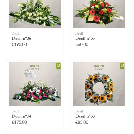
Deuil
Deuil
Deuil n°36
Deuil n°35
🕯
€190.00
€60.00
Allumez une bougie
Montrez votre soutien à la famille en
allumant symboliquement une bougie.
Votre prénom
Deuil
Deuil
Deuil n°34
Deuil n°33
€175.00
€85.00