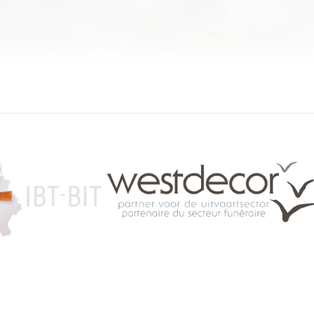
084 46 63 24
info@funerariu