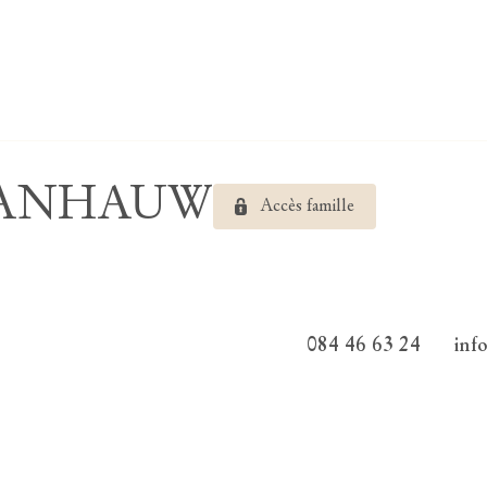
e VANHAUW
Accès famille
084 46 63 24
inf