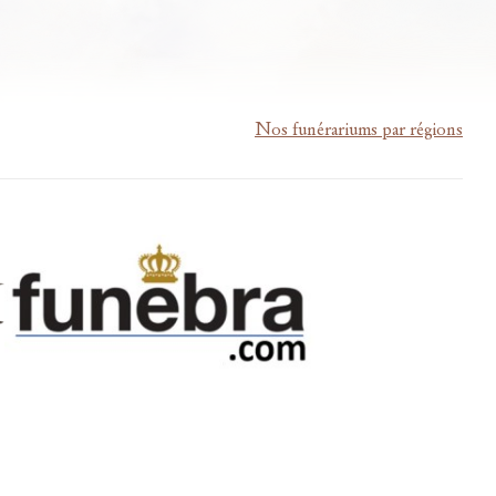
Nos funérariums par régions
m-lardau-laffut.be
Cookies
Vie privée
Disclaimer