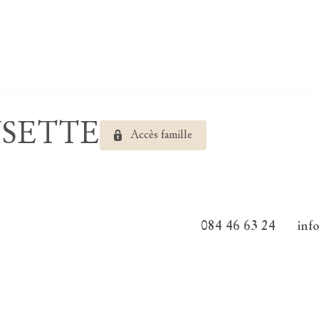
EUSETTE
Accès famille
084 46 63 24
inf