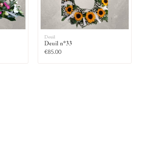
Deuil
Deuil n°33
€85.00