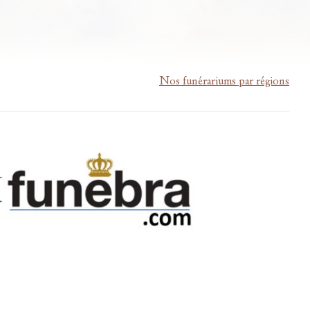
Nos funérariums par régions
m-lardau-laffut.be
Cookies
Vie privée
Disclaimer