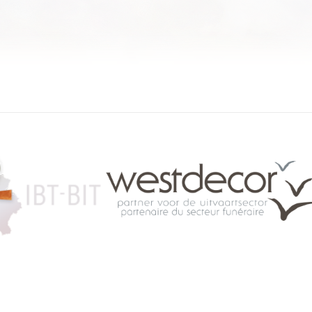
084 46 63 24
info@funerariu