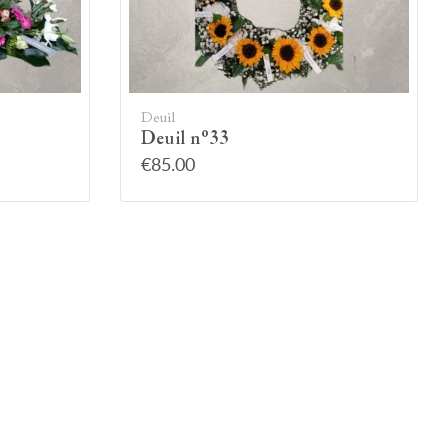
Deuil
Deuil n°33
€85.00