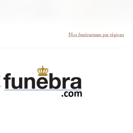
Nos funérariums par régions
m-lardau-laffut.be
Cookies
Vie privée
Disclaimer