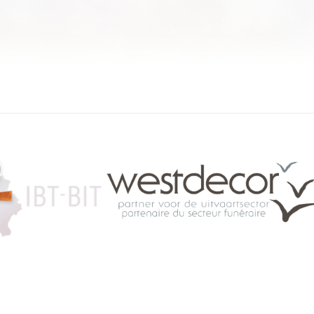
084 46 63 24
info@funerariu