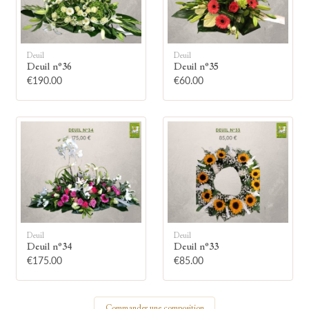
Deuil
Deuil
Deuil n°36
Deuil n°35
€190.00
€60.00
🕯
Allumez une bougie
Montrez votre soutien à la famille en
allumant symboliquement une bougie.
Votre prénom
Deuil
Deuil
Deuil n°34
Deuil n°33
€175.00
€85.00
Votre nom
Commander une composition