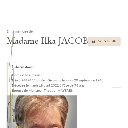
Lardau - Laffut Funérariums
Clos
En la mémoire de
Madame Ilka JACOB
Accès famille
Informations
Domiciliée à Clavier
Née à 94474 Vilshofen Germany le lundi 20 septembre 1943
Décédée le mardi 19 avril 2022 à l'âge de 78 ans
Ouvrir/f
Épouse de Monsieur Théodor MAYERES