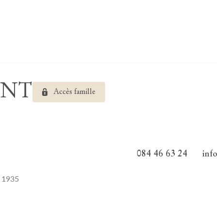
ANT
Accès famille
084 46 63 24
inf
i 1935