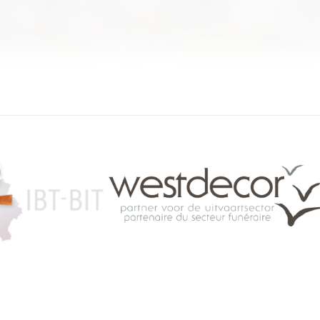
084 46 63 24
info@funerariu