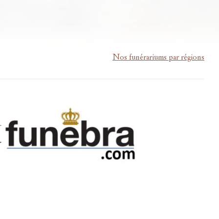
Nos funérariums par régions
m-lardau-laffut.be
Cookies
Vie privée
Disclaimer