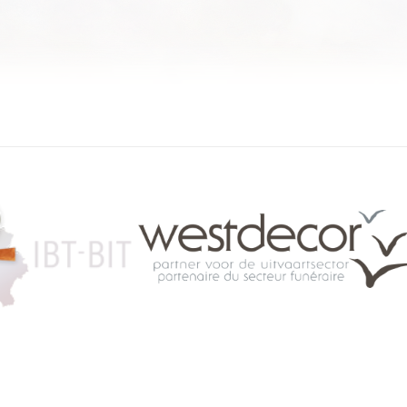
084 46 63 24
info@funerariu