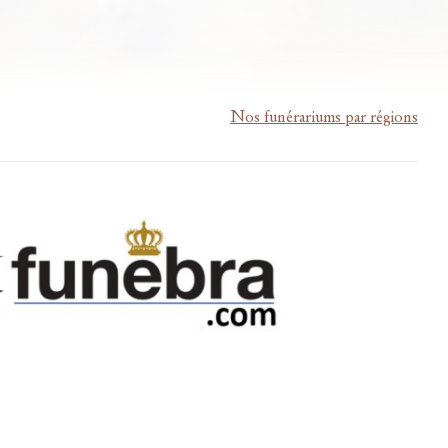
Nos funérariums par régions
m-lardau-laffut.be
Cookies
Vie privée
Disclaimer