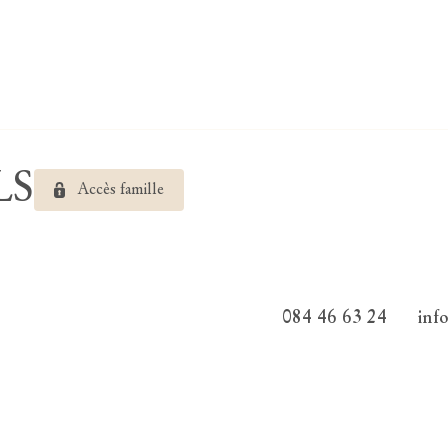
LS
Accès famille
084 46 63 24
inf