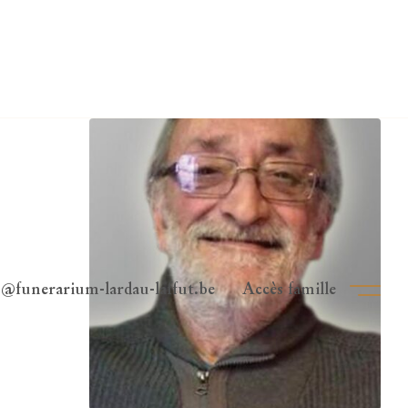
Clos
o@funerarium-lardau-laffut.be
Accès famille
Ouvri