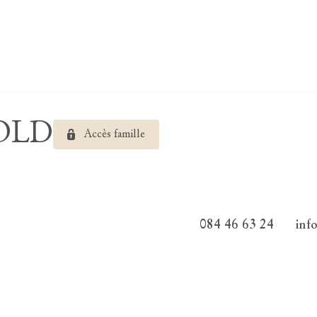
NOLD
Accès famille
084 46 63 24
inf