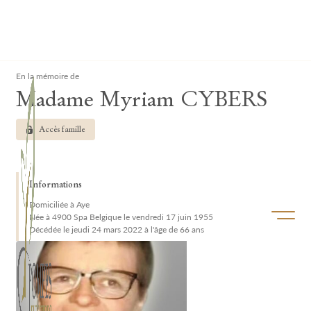
Lardau - Laffut Funérariums
Clos
En la mémoire de
Madame Myriam CYBERS
Accès famille
Informations
Domiciliée à Aye
Ouvrir/f
Née à 4900 Spa Belgique le vendredi 17 juin 1955
Décédée le jeudi 24 mars 2022 à l'âge de 66 ans