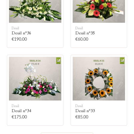
Deuil
Deuil
Deuil n°36
Deuil n°35
🕯
€190.00
€60.00
Allumez une bougie
Montrez votre soutien à la famille en
allumant symboliquement une bougie.
Votre prénom
Deuil
Deuil
Deuil n°34
Deuil n°33
€175.00
€85.00
Votre nom