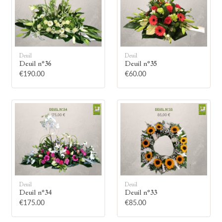
Deuil
Deuil
Deuil n°36
Deuil n°35
🕯
€190.00
€60.00
Allumez une bougie
Montrez votre soutien à la famille en
allumant symboliquement une bougie.
Votre prénom
Deuil
Deuil
Deuil n°34
Deuil n°33
€175.00
€85.00