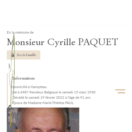
Lardau - Laffut Funérariums
Clos
En la mémoire de
Monsieur Cyrille PAQUET
Accès famille
Informations
Domicilié à Hampteau
Ouvrir/f
Né à 6987 Rendeux Belgique le samedi 15 mars 1930
Décédé le samedi 19 février 2022 à l'âge de 91 ans
Époux de Madame Marie-Thérèse PAUL