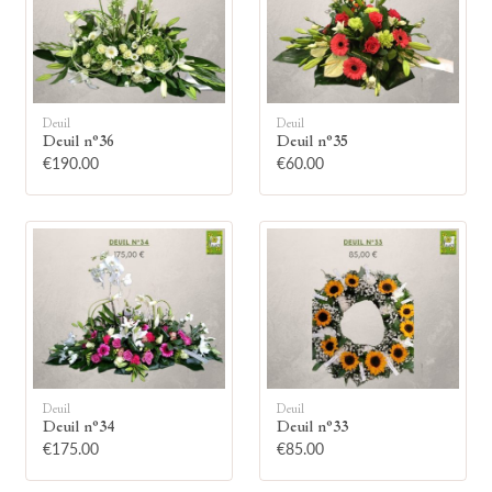
Deuil
Deuil
Deuil n°36
Deuil n°35
🕯
€190.00
€60.00
Allumez une bougie
Montrez votre soutien à la famille en
allumant symboliquement une bougie.
Votre prénom
Deuil
Deuil
Deuil n°34
Deuil n°33
€175.00
€85.00