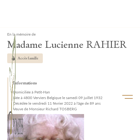
Lardau - Laffut Funérariums
Clos
En la mémoire de
Madame Lucienne RAHIER
Accès famille
Informations
Domiciliée à Petit-Han
Ouvrir/f
Née à 4800 Verviers Belgique le samedi 09 juillet 1932
Décédée le vendredi 11 février 2022 à l'âge de 89 ans
Veuve de Monsieur Richard TOSBERG